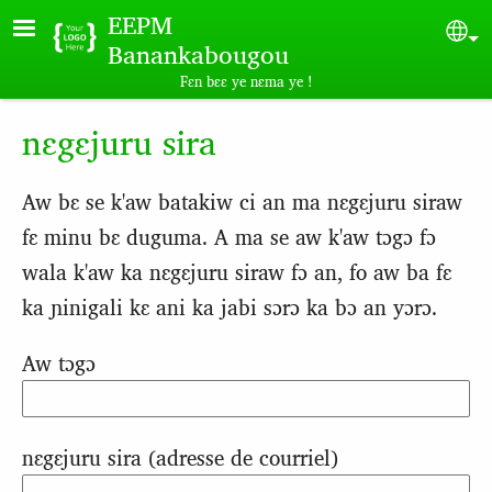
Skip to main content
EEPM
Sel
Banankabougou
Fɛn bɛɛ ye nɛma ye !
nɛgɛjuru sira
Aw bɛ se k'aw batakiw ci an ma nɛgɛjuru siraw
fɛ minu bɛ duguma. A ma se aw k'aw tɔgɔ fɔ
wala k'aw ka nɛgɛjuru siraw fɔ an, fo aw ba fɛ
ka ɲinigali kɛ ani ka jabi sɔrɔ ka bɔ an yɔrɔ.
Aw tɔgɔ
nɛgɛjuru sira (adresse de courriel)