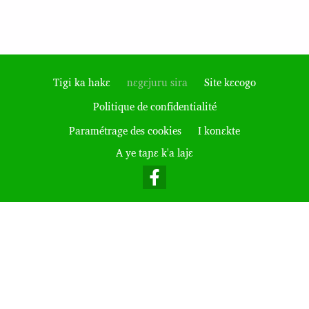
Tigi ka hakɛ
nɛgɛjuru sira
Site kɛcogo
Politique de confidentialité
Footer
Paramétrage des cookies
I konɛkte
A ye taɲɛ k'a lajɛ