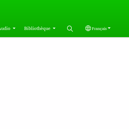
Audio
Bibliothèque
Français
Select your langua