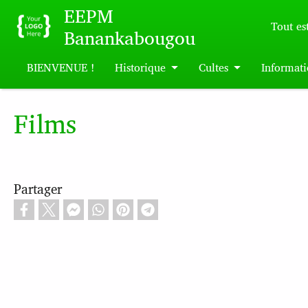
Skip to main content
EEPM
Tout est
Banankabougou
BIENVENUE !
Historique
Cultes
Informati
Films
Partager